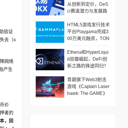
从创新到定价，DeS
ci赛道潜力与发展路
径
HTML5游戏发行技术
助验证
平台Playgama完成3
00万美元融资，TON
失去（s
Ventures等参投
Ethena和HyperLiqui
d双雄崛起，DeFi创
障网络
新之路的殊途同归？
奖励产生
育碧旗下Web3射击
游戏《Captain Laser
hawk: The GAME》
将于12月18日上线
币价
押者的
本，因