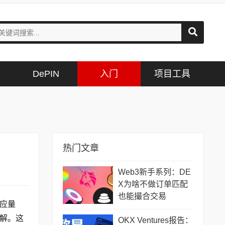
DePIN
入门
项目工具
热门文章
Web3新手系列：DE
X为啥不做订单匹配
也能撮合交易
应量
解。这
OKX Ventures报告：