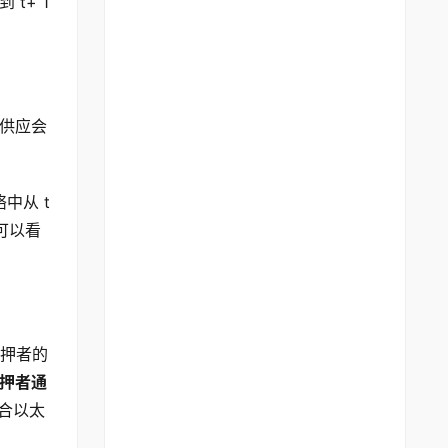
+ 1 
供应会
从 t 
可以看
押者的
押者通
综合以太